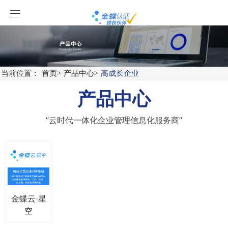
当前位置：
首页
>
产品中心
>
高成长企业
产品中心
“云时代一体化企业管理信息化服务商”
金蝶云·星
空